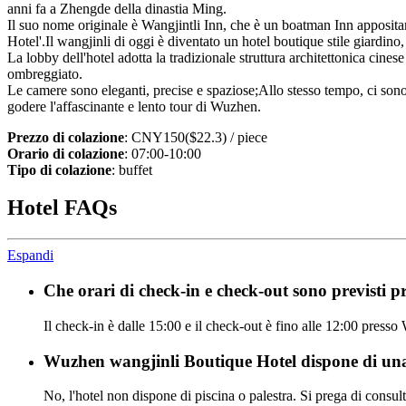
anni fa a Zhengde della dinastia Ming.
Il suo nome originale è Wangjintli Inn, che è un boatman Inn appositame
Hotel'.Il wangjinli di oggi è diventato un hotel boutique stile giardino, f
La lobby dell'hotel adotta la tradizionale struttura architettonica cines
ombreggiato.
Le camere sono eleganti, precise e spaziose;Allo stesso tempo, ci sono 
godere l'affascinante e lento tour di Wuzhen.
Prezzo di colazione
: CNY150($22.3) / piece
Orario di colazione
: 07:00-10:00
Tipo di colazione
: buffet
Hotel FAQs
Espandi
Che orari di check-in e check-out sono previsti
Il check-in è dalle 15:00 e il check-out è fino alle 12:00 pres
Wuzhen wangjinli Boutique Hotel dispone di una 
No, l'hotel non dispone di piscina o palestra. Si prega di consulta