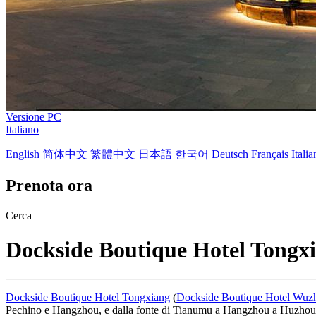
Versione PC
Italiano
English
简体中文
繁體中文
日本語
한국어
Deutsch
Français
Itali
Prenota ora
Cerca
Dockside Boutique Hotel Tongx
Dockside Boutique Hotel Tongxiang
(
Dockside Boutique Hotel Wuzh
Pechino e Hangzhou, e dalla fonte di Tianumu a Hangzhou a Huzhou nel 