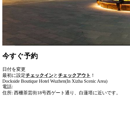
今すぐ予約
日付を変更
最初に設定
チェックイン
と
チェックアウト
！
Dockside Boutique Hotel Wuzhen(In Xizha Scenic Area)
電話:
+86-573-88731230
住所: 西柵茶芸街18号西ゲート通り、白蓮塔に近いです。