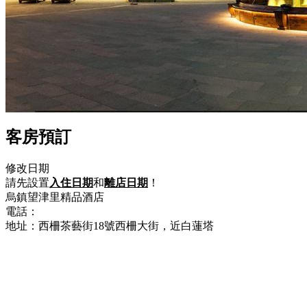
客房預訂
修改日期
請先設置
入住日期
和
離店日期
！
烏鎮望津里精品酒店
電話：
+86-573-88731230
地址：西柵茶藝街18號西柵大街，近白蓮塔